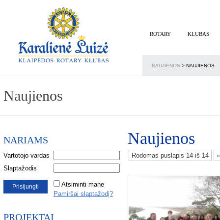
ROTARY
KLUBAS
NAUJIENOS
>
NAUJIENOS
Naujienos
Naujienos
NARIAMS
Vartotojo vardas
Rodomas puslapis 14 iš 14
«
Slaptažodis
Atsiminti mane
Pamiršai slaptažodį?
PROJEKTAI