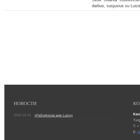
darbus, susjusius su Luizė
НОВОСТИ
КО
Kara
2020-10-01
»Pašnekesiai apie Luizę»
Turg
T: +
E:
r