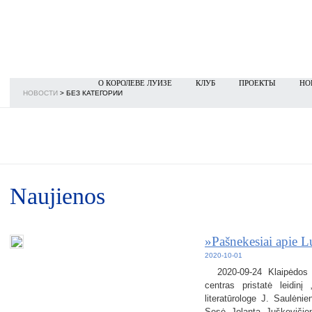
О КОРОЛЕВЕ ЛУИЗЕ
КЛУБ
ПРОЕКТЫ
НО
НОВОСТИ
>
БЕЗ КАТЕГОРИИ
Naujienos
»Pašnekesiai apie L
2020-10-01
2020-09-24 Klaipėdos d
centras pristatė leidinį
literatūrologe J. Saulėn
Sesė Jolanta Juškevičien