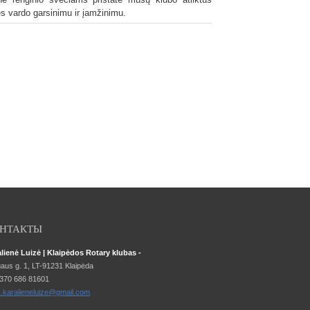
s vardo garsinimu ir įamžinimu.
НТАКТЫ
lienė Luizė | Klaipėdos Rotary klubas -
aus g. 1, LT-91231 Klaipėda
 370 686 81601
k.karalieneluize@gmail.com