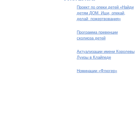
Проект по опеки детей «Найди
детям ДОМ. Ищи, опекай,
делай пожертвования»
Программа превенции
сколиоза детей
Актуализации имени Королевы
Луизы в Клайпеде
Номинации «Флюгер»