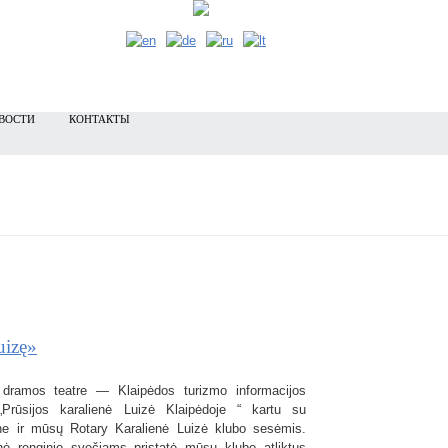
ВОСТИ
КОНТАКТЫ
uizę»
ramos teatre — Klaipėdos turizmo informacijos
 „Prūsijos karalienė Luizė Klaipėdoje “ kartu su
iene ir mūsų Rotary Karalienė Luizė klubo sesėmis.
ė renginio svečiams pristatė mūsų klubo atliktus