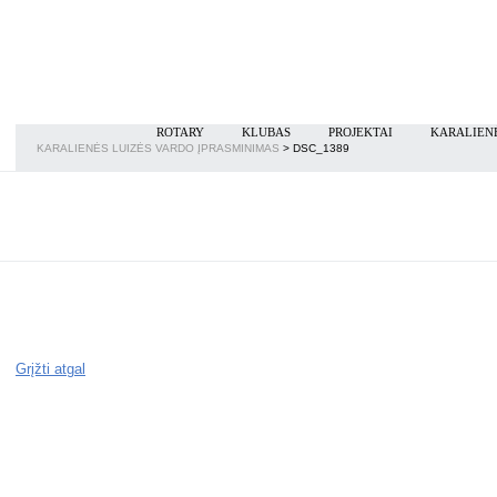
ROTARY
KLUBAS
PROJEKTAI
KARALIENĖ
KARALIENĖS LUIZĖS VARDO ĮPRASMINIMAS
> DSC_1389
Grįžti atgal