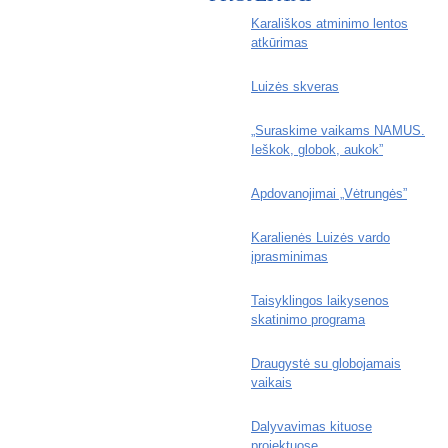
Karališkos atminimo lentos
atkūrimas
Luizės skveras
„Suraskime vaikams NAMUS.
Ieškok, globok, aukok”
Apdovanojimai „Vėtrungės”
Karalienės Luizės vardo
įprasminimas
Taisyklingos laikysenos
skatinimo programa
Draugystė su globojamais
vaikais
Dalyvavimas kituose
projektuose