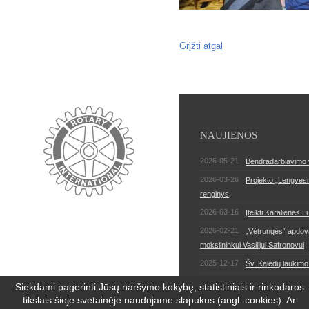
Grįžti atgal
NAUJIENOS
2026-05-21
Bendradarbiavimo vi
2026-03-26
Projekto „Lengves
renginys
2026-03-16
Įteikti Karalienės 
2026-02-21
„Vėtrungės“ apdovan
mokslininkui Vasilijui Safronovui
2025-12-17
Šv. Kalėdų laukimo
Siekdami pagerinti Jūsų naršymo kokybę, statistiniais ir rinkodaros
tikslais šioje svetainėje naudojame slapukus (angl. cookies). Ar