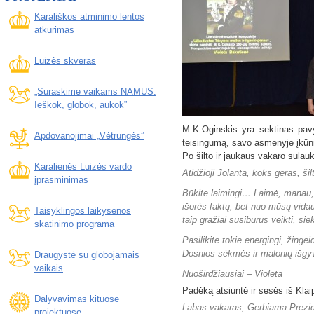
Karališkos atminimo lentos
atkūrimas
Luizės skveras
„Suraskime vaikams NAMUS.
Ieškok, globok, aukok”
M.K.Oginskis yra sektinas pavyz
Apdovanojimai „Vėtrungės”
teisingumą, savo asmenyje įkūni
Po šilto ir jaukaus vakaro sula
Karalienės Luizės vardo
Atidžioji Jolanta, koks geras, ši
įprasminimas
Būkite laimingi… Laimė, manau, 
išorės faktų, bet nuo mūsų vidaus
Taisyklingos laikysenos
taip gražiai susibūrus veikti, sie
skatinimo programa
Pasilikite tokie energingi, žing
Dosnios sėkmės ir malonių iš
Draugystė su globojamais
vaikais
Nuoširdžiausiai – Violeta
Padėką atsiuntė ir sesės iš Klai
Dalyvavimas kituose
Labas vakaras, Gerbiama Prezid
projektuose