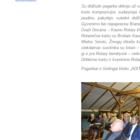
Su didžiule pagarba dėkoju už v
kurio kompozicijos sudarytoja i
jaudino, pakylėjo, suteikė di
Gyvenimo bei nepaprastai Bran
Graži Dovana – Kauno Rotary klub
Rotariečiai kartu su Broliais Kau
Mielos Sesės, Žmogų iškelia ka
siekdamas susitinka su kitais
gi ir yra Rotary bendrystė – veik
Dirbkime kartu ir švęskime Rota
Pagarbiai ir širdingai klubo „AD