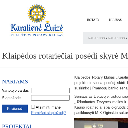
ROTARY
KLUBAS
NAUJIENOS
>
NAUJIENOS
>
Klaipėdos rotariečiai posėdį skyrė 
Klaipėdos Rotary klubas „Karalie
NARIAMS
projekto ir vieną posėdį skirt
susirinko į Pramogų banko senąją
Vartotojo vardas
Seniausias Lietuvoje, aštuonia
Slaptažodis
„Užkoduotas Tėvynės meilės ir i
Atsiminti mane
Kauno roatriečiai spalio-gruodži
Pamiršai slaptažodį?
pasiklausyti M.K.Oginskio suku
PROJEKTAI