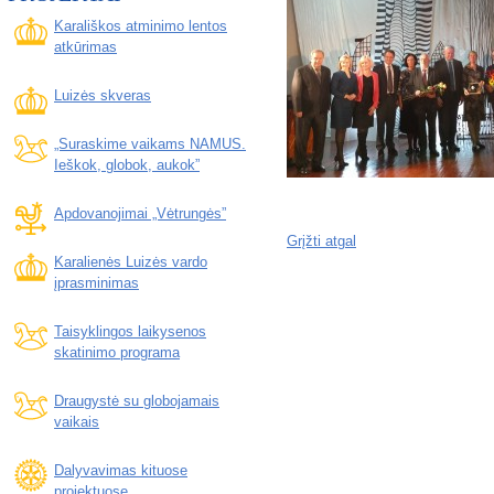
Karališkos atminimo lentos
atkūrimas
Luizės skveras
„Suraskime vaikams NAMUS.
Ieškok, globok, aukok”
Apdovanojimai „Vėtrungės”
Grįžti atgal
Karalienės Luizės vardo
įprasminimas
Taisyklingos laikysenos
skatinimo programa
Draugystė su globojamais
vaikais
Dalyvavimas kituose
projektuose