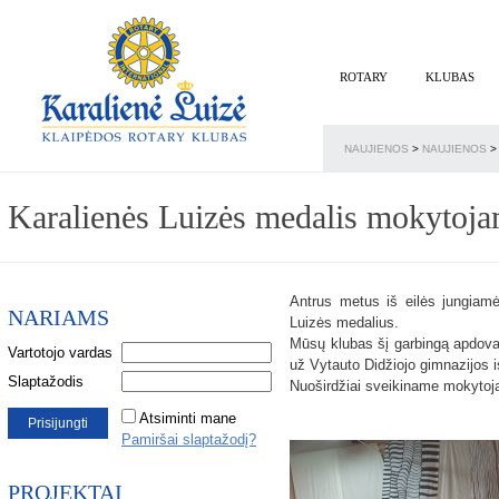
ROTARY
KLUBAS
NAUJIENOS
>
NAUJIENOS
>
Karalienės Luizės medalis mokytoj
Antrus metus iš eilės jungiamė
NARIAMS
Luizės medalius.
Mūsų klubas šį garbingą apdova
Vartotojo vardas
už Vytauto Didžiojo gimnazijos 
Slaptažodis
Nuoširdžiai sveikiname mokytoją
Atsiminti mane
Pamiršai slaptažodį?
PROJEKTAI