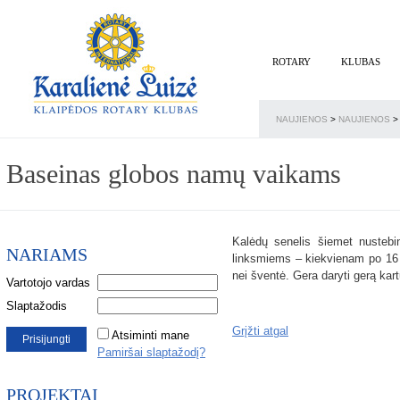
ROTARY
KLUBAS
NAUJIENOS
>
NAUJIENOS
>
Baseinas globos namų vaikams
Kalėdų senelis šiemet nusteb
NARIAMS
linksmiems – kiekvienam po 16 a
nei šventė. Gera daryti gerą kart
Vartotojo vardas
Slaptažodis
Grįžti atgal
Atsiminti mane
Pamiršai slaptažodį?
PROJEKTAI