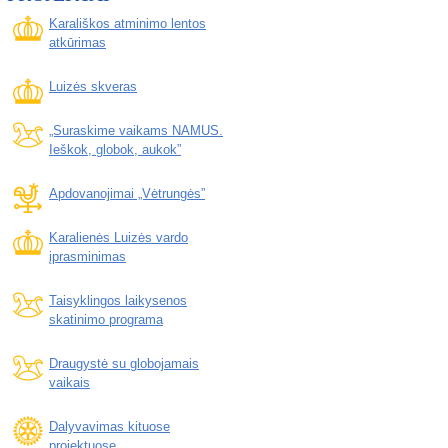
Karališkos atminimo lentos
atkūrimas
Luizės skveras
„Suraskime vaikams NAMUS.
Ieškok, globok, aukok”
Apdovanojimai „Vėtrungės”
Karalienės Luizės vardo
įprasminimas
Taisyklingos laikysenos
skatinimo programa
Draugystė su globojamais
vaikais
Dalyvavimas kituose
projektuose