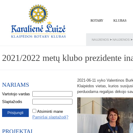
ROTARY
KLUBAS
NAUJIENOS
>
NAUJIENOS
>
2021/2022 metų klubo prezidente in
2021-06-11 vyko Valentinos Burk
NARIAMS
Klaipėdos vietas, kurios susijus
perduodama regalijas dėkojo sa
Vartotojo vardas
Slaptažodis
Atsiminti mane
Pamiršai slaptažodį?
PROJEKTAI