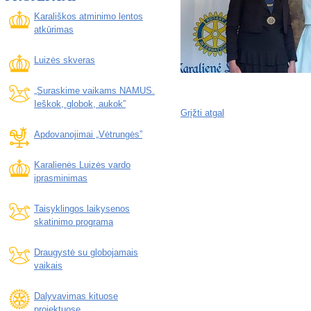
Karališkos atminimo lentos
atkūrimas
Luizės skveras
„Suraskime vaikams NAMUS.
Ieškok, globok, aukok”
Grįžti atgal
Apdovanojimai „Vėtrungės”
Karalienės Luizės vardo
įprasminimas
Taisyklingos laikysenos
skatinimo programa
Draugystė su globojamais
vaikais
Dalyvavimas kituose
projektuose