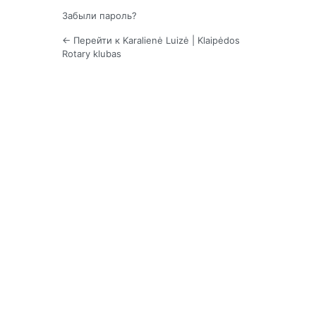
Забыли пароль?
← Перейти к Karalienė Luizė | Klaipėdos
Rotary klubas